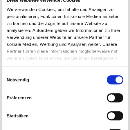
Diese Webseite verwendet Cookies
Wir verwenden Cookies, um Inhalte und Anzeigen zu
personalisieren, Funktionen für soziale Medien anbieten
zu können und die Zugriffe auf unsere Website zu
analysieren. Außerdem geben wir Informationen zu Ihrer
Verwendung unserer Website an unsere Partner für
soziale Medien, Werbung und Analysen weiter. Unsere
Partner führen diese Informationen möglicherweise mit
weiteren Daten zusammen, die Sie ihnen bereitgestellt
haben oder die sie im Rahmen Ihrer Nutzung der Dienste
gesammelt haben.
Einwilligungsauswahl
Notwendig
Robert Thiele
Senior Advisor | B.A.
r_thiele@neo-capital.de
Betriebswirtschaftslehre
Präferenzen
030 91733522
info@neo-capital.de
Statistiken