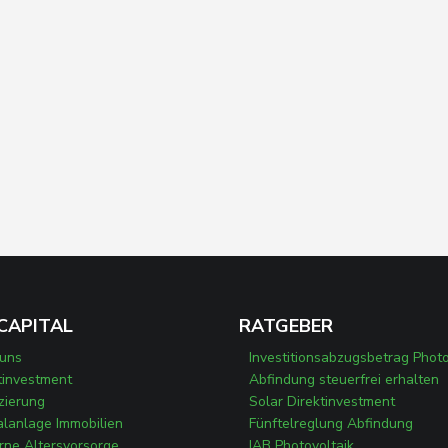
CAPITAL
RATGEBER
 uns
Investitionsabzugsbetrag Photo
tinvestment
Abfindung steuerfrei erhalten
zierung
Solar Direktinvestment
alanlage Immobilien
Fünftelreglung Abfindung
ne Altersvorsorge
IAB Photovoltaik