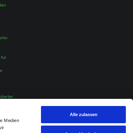
den
rlin
für
ge
lierter
Alle zulassen
nehmer
le Medien
ir