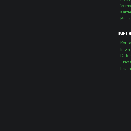
Verm
Karri
Pres
INFO
Konta
Impr
Date
Tran
Ersti