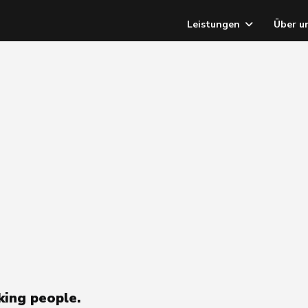
Leistungen
Über u
king people.