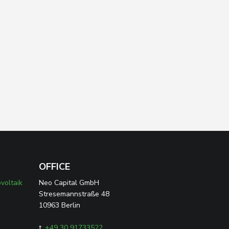
OFFICE
voltaik
Neo Capital GmbH
Stresemannstraße 48
10963 Berlin
t.
+49 30 91733522