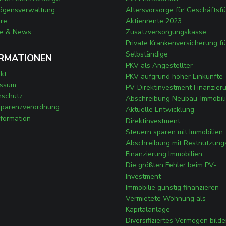
ögensverwaltung
Altersvorsorge für Geschäftsfü
ere
Aktienrente 2023
se & News
Zusatzversorgungskasse
Private Krankenversicherung fü
Selbständige
RMATIONEN
PKV als Angestellter
kt
PKV aufgrund hoher Einkünfte
essum
PV-Direktinvestment Finanzier
nschutz
Abschreibung Neubau-Immobil
sparenzverordnung
Aktuelle Entwicklung
nformation
Direktinvestment
Steuern sparen mit Immobilien
Abschreibung mit Restnutzung
Finanzierung Immobilien
Die größten Fehler beim PV-
Investment
Immobilie günstig finanzieren
Vermietete Wohnung als
Kapitalanlage
Diversifiziertes Vermögen bild