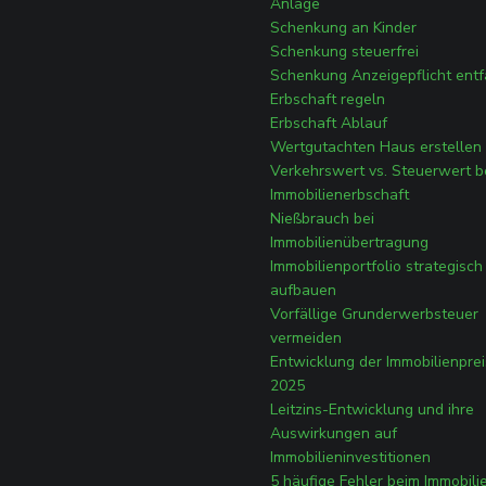
Anlage
Schenkung an Kinder
Schenkung steuerfrei
Schenkung Anzeigepflicht entfä
Erbschaft regeln
Erbschaft Ablauf
Wertgutachten Haus erstellen
Verkehrswert vs. Steuerwert b
Immobilienerbschaft
Nießbrauch bei
Immobilienübertragung
Immobilienportfolio strategisch
aufbauen
Vorfällige Grunderwerbsteuer
vermeiden
Entwicklung der Immobilienpre
2025
Leitzins-Entwicklung und ihre
Auswirkungen auf
Immobilieninvestitionen
5 häufige Fehler beim Immobili