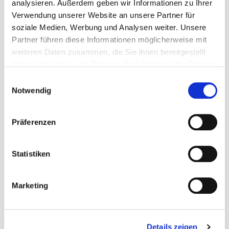
analysieren. Außerdem geben wir Informationen zu Ihrer
Verwendung unserer Website an unsere Partner für
soziale Medien, Werbung und Analysen weiter. Unsere
Partner führen diese Informationen möglicherweise mit
Til Palkoska
t_palkoska@neo-capital.de
Advisor
weiteren Daten zusammen, die Sie ihnen bereitgestellt
030 91733522
haben oder die sie im Rahmen Ihrer Nutzung der Dienste
info@neo-capital.de
gesammelt haben.
Einwilligungsauswahl
Notwendig
Öffnungszeiten
Präferenzen
Montag bis Freitag
8.00 - 20.00 Uhr
Statistiken
Folge uns
Marketing
Details zeigen