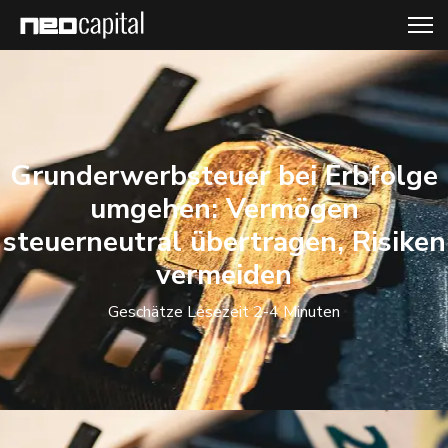
Grunderwerbsteuer bei Erbfolge
umgehen: Vermögen
steuerneutral übertragen, Risiken
vermeiden
Geschätze Lesezeit 2-4 Minuten