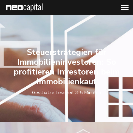
Steuerstrategien für
Immobilieninvestoren: So
profitieren Investoren beim
Immobilienkauf
Geschätze Lesezeit 3-5 Minuten