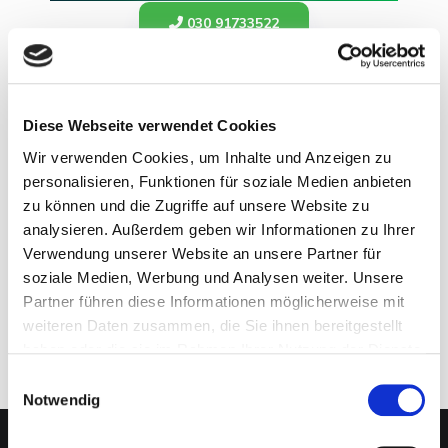
030 91733522
info@neo-capital.de
Öffnungszeiten
Diese Webseite verwendet Cookies
Montag bis Freitag
Wir verwenden Cookies, um Inhalte und Anzeigen zu
8.00 - 20.00 Uhr
personalisieren, Funktionen für soziale Medien anbieten
zu können und die Zugriffe auf unsere Website zu
analysieren. Außerdem geben wir Informationen zu Ihrer
Folge uns
Verwendung unserer Website an unsere Partner für
soziale Medien, Werbung und Analysen weiter. Unsere
Partner führen diese Informationen möglicherweise mit
weiteren Daten zusammen, die Sie ihnen bereitgestellt
haben oder die sie im Rahmen Ihrer Nutzung der Dienste
gesammelt haben.
Einwilligungsauswahl
Notwendig