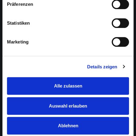
Präferenzen
NEO CAPITAL
Über uns
Statistiken
Direktinvestment
Finanzierung
Kapitalanlage Immobilien
Marketing
Moderne Altersvorsorge
Vermögensverwaltung
Karriere
Presse & News
Details zeigen
INFORMATIONEN
Alle zulassen
Kontakt
Impressum
Datenschutz
Auswahl erlauben
Transparenzverordnung
Erstinformation
Ablehnen
RATGEBER