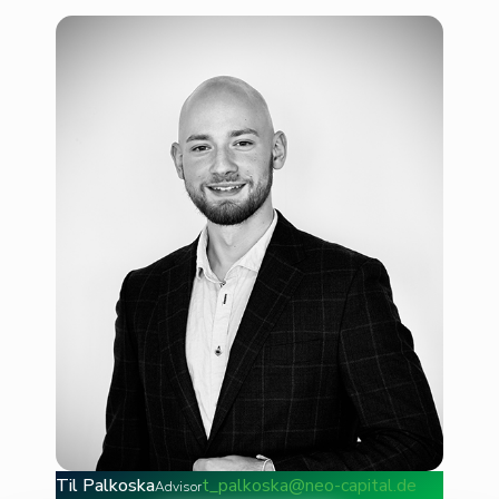
Til Palkoska
t_palkoska@neo-capital.de
Advisor